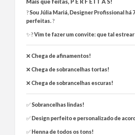
Mais que feitas, P E R F E I T A S!
?
Sou Júlia Mariá, Designer Profissional há 
perfeitas.
?
✨?
Vim te fazer um convite: que tal estrear
❌
Chega de afinamentos!
❌
Chega de sobrancelhas tortas!
❌
Chega de sobrancelhas escuras!
✅
Sobrancelhas lindas!
✅
Design perfeito e personalizado de acord
✅
Henna de todos os tons!