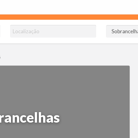
omendoJB.com.br
ico!
S
brancelhas