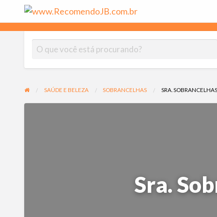
www.Rec
As melhores empresas indicadas por moradores do Jardim Botân
SAÚDE E BELEZA
SOBRANCELHAS
SRA. SOBRANCELHA
Sra. So