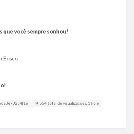
as que você sempre sonhou!
m Bosco
ão!
a listagem
66a3e73254f1e
554 total de visualizações, 1 hoje