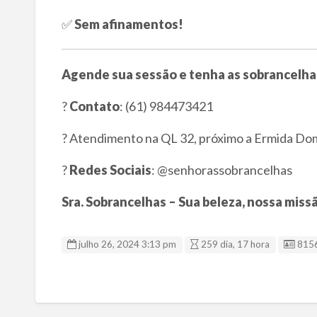
✅
Sem afinamentos!
Agende sua sessão e tenha as sobrancelh
?
Contato
: (61) 984473421
? Atendimento na QL 32, próximo a Ermida Do
?
Redes Sociais
: @senhorassobrancelhas
Sra. Sobrancelhas – Sua beleza, nossa miss
ID d
julho 26, 2024 3:13 pm
259 dia, 17 hora
815