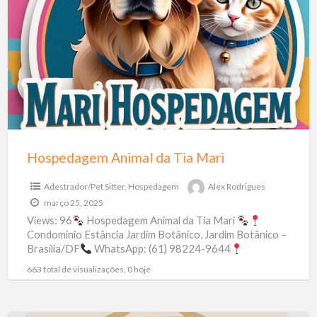
da
Tia
Mari
Hospedagem Animal da Tia Mari
Adestrador/Pet Sitter
,
Hospedagem
Alex Rodrigues
março 25, 2025
Views: 96
Hospedagem Animal da Tia Mari
Condomínio Estância Jardim Botânico, Jardim Botânico –
Brasília/DF
WhatsApp: (61) 98224-9644
Localização: Clique aqui
Pagamento: Pix |
[…]
663 total de visualizações, 0 hoje