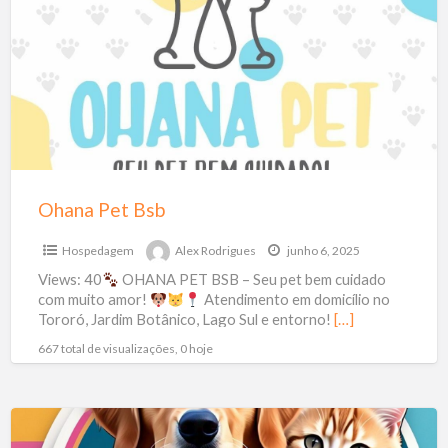
t
Bsb
d
a
H
Ohana Pet Bsb
Hospedagem
Alex Rodrigues
junho 6, 2025
Views: 40
OHANA PET BSB – Seu pet bem cuidado
com muito amor!
Atendimento em domicílio no
Tororó, Jardim Botânico, Lago Sul e entorno!
[…]
667 total de visualizações, 0 hoje
Hospedagem
Animal