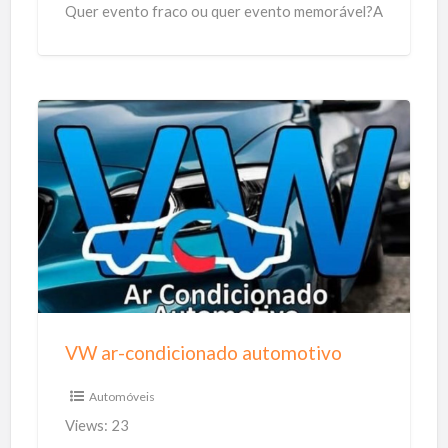
Quer evento fraco ou quer evento memorável?A
diferença está na estrutura. E
[…]
V
W
a
r
-
c
o
n
VW ar-condicionado automotivo
d
i
Automóveis
c
Views: 23
i