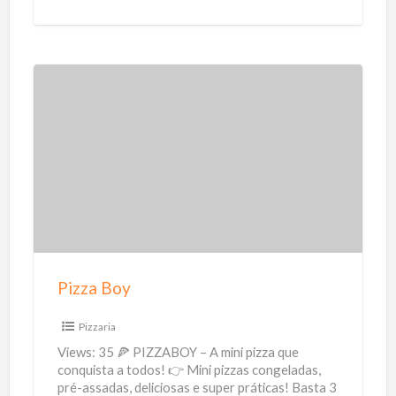
quer garantir conforto térmico sem estourar o
m
orçamento? A
[…]
a
r
i
P
z
i
a
z
d
z
o
a
r
B
e
o
s
y
Pizza Boy
Pizzaria
Views: 35 🍕 PIZZABOY – A mini pizza que
conquista a todos! 👉 Mini pizzas congeladas,
pré-assadas, deliciosas e super práticas! Basta 3