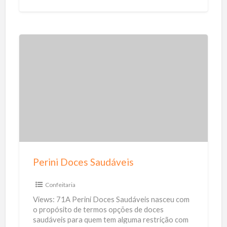
z
a
C
h
P
r
e
i
r
s
i
t
n
i
i
n
D
a
o
Perini Doces Saudáveis
c
e
Confeitaria
s
Views: 71A Perini Doces Saudáveis nasceu com
S
o propósito de termos opções de doces
saudáveis para quem tem alguma restrição com
a