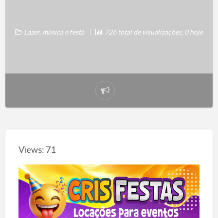
Lazer, música e festa
726 total de visualizações, 0 hoje
Reportar
problema
Views: 71