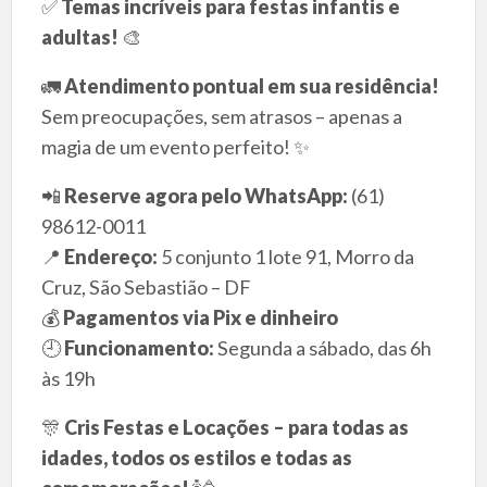
✅
Temas incríveis para festas infantis e
adultas!
🎨
🚛
Atendimento pontual em sua residência!
Sem preocupações, sem atrasos – apenas a
magia de um evento perfeito! ✨
📲
Reserve agora pelo WhatsApp:
(61)
98612-0011
📍
Endereço:
5 conjunto 1 lote 91, Morro da
Cruz, São Sebastião – DF
💰
Pagamentos via Pix e dinheiro
🕘
Funcionamento:
Segunda a sábado, das 6h
às 19h
🎊
Cris Festas e Locações – para todas as
idades, todos os estilos e todas as