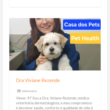
descomplicado, usando uma abordagem lúdica e
r
afetiva, com acompanhamento
[…]
D
r
a
V
i
v
i
a
Dra Viviane Rezende
n
e
Veterinário
R
Views: 97 Sou a Dra. Viviane Rezende, médica-
e
veterinária dermatologista, e meu compromisso
é devolver saúde, conforto e qualidade de vida à
z