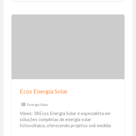
y
m
i
c
i
E
l
c
i
o
a
s
r
E
n
e
r
Ecos Energia Solar
g
i
Energia Solar
a
Views: 38Ecos Energia Solar é especialista em
S
soluções completas de energia solar
fotovoltaica, oferecendo projetos sob medida
o
para residências, empresas, propriedades rurais
l