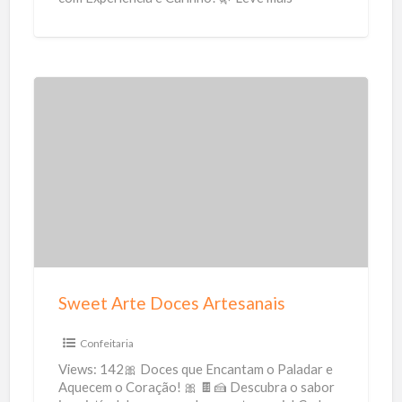
F
qualidade de vida para quem você
[…]
i
s
i
o
S
t
w
e
e
r
e
a
t
p
A
i
r
a
t
Sweet Arte Doces Artesanais
e
D
Confeitaria
o
Views: 142🎀 Doces que Encantam o Paladar e
c
Aquecem o Coração! 🎀 🍫🍰 Descubra o sabor