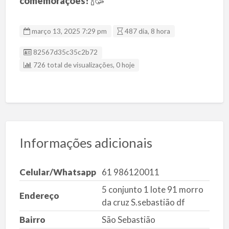
comemorações!
🍾🥳
março 13, 2025 7:29 pm
487 dia, 8 hora
ID da listagem
82567d35c35c2b72
726 total de visualizações, 0 hoje
Informações adicionais
Celular/Whatsapp
61 986120011
5 conjunto 1 lote 91 morro
Endereço
da cruz S.sebastião df
Bairro
São Sebastião