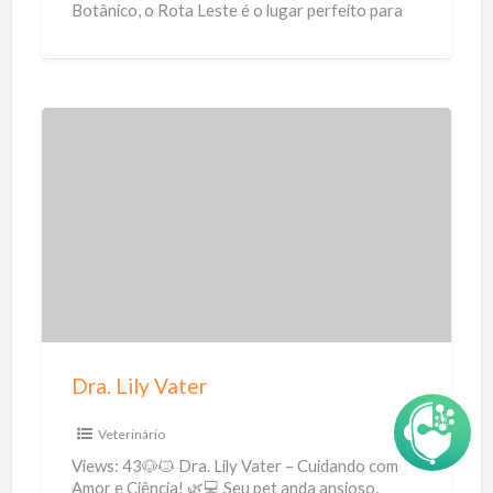
Botânico, o Rota Leste é o lugar perfeito para
saborear uma
[…]
D
r
a
.
L
i
l
y
Dra. Lily Vater
V
a
Veterinário
t
Views: 43🐶🐱 Dra. Lily Vater – Cuidando com
e
Amor e Ciência! 🌿💻 Seu pet anda ansioso,