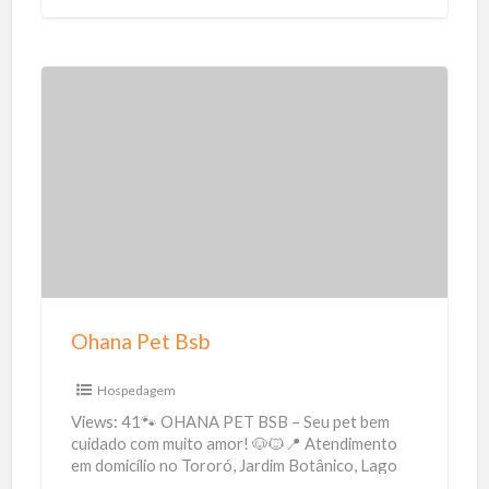
O
h
a
n
a
P
e
t
Ohana Pet Bsb
B
s
Hospedagem
b
Views: 41🐾 OHANA PET BSB – Seu pet bem
cuidado com muito amor! 🐶🐱📍 Atendimento
em domicílio no Tororó, Jardim Botânico, Lago
Sul e entorno!
[…]