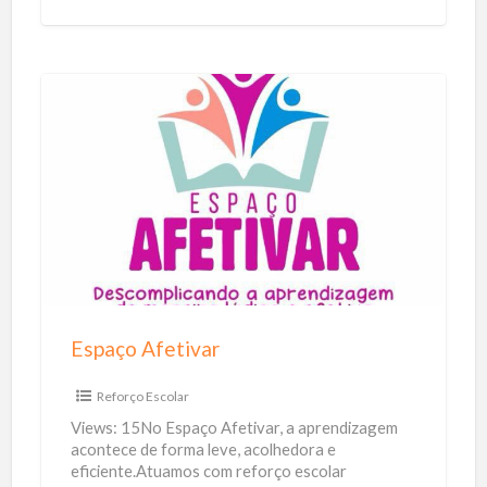
o
n
a
d
E
o
s
a
p
u
a
t
ç
o
o
m
A
o
f
Espaço Afetivar
t
e
i
t
Reforço Escolar
v
i
Views: 15No Espaço Afetivar, a aprendizagem
o
v
acontece de forma leve, acolhedora e
eficiente.Atuamos com reforço escolar
a