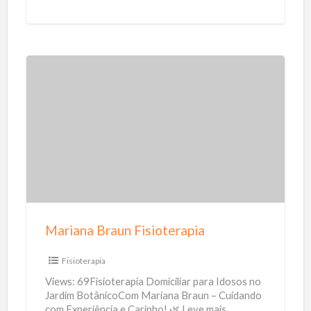
a 5
[…]
M
a
r
i
a
n
a
B
Mariana Braun Fisioterapia
r
a
Fisioterapia
u
Views: 69Fisioterapia Domiciliar para Idosos no
n
Jardim BotânicoCom Mariana Braun – Cuidando
com Experiência e Carinho! 🌿 Leve mais