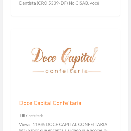
Dentista (CRO 5339-DF) No CISAB, você
encontra cuidado odontológico de
[…]
D
o
c
e
C
a
p
i
Doce Capital Confeitaria
t
a
Confeitaria
l
Views: 119🍰 DOCE CAPITAL CONFEITARIA
C
🎂✨ Sabor que encanta. Cuidado que acolhe. ✨