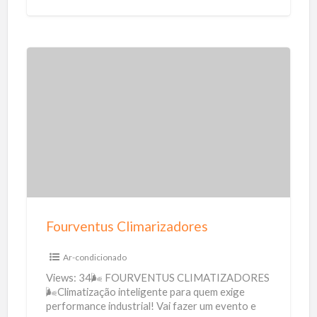
F
o
u
r
v
e
n
t
Fourventus Climarizadores
u
s
Ar-condicionado
C
Views: 34🌬️ FOURVENTUS CLIMATIZADORES
l
🌬️Climatização inteligente para quem exige
performance industrial! Vai fazer um evento e
i