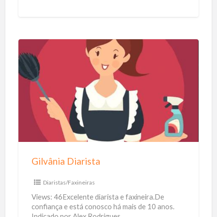
pele, aos pelos e
[…]
e
n
d
e
G
i
l
v
â
n
i
a
Gilvânia Diarista
D
i
Diaristas/Faxineiras
a
Views: 46Excelente diarista e faxineira.De
r
confiança e está conosco há mais de 10 anos.
Indicado por Alex Rodrigues