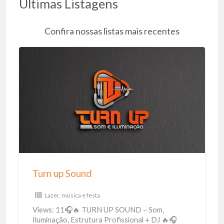
Últimas Listagens
Confira nossas listas mais recentes
T
u
r
n
u
p
S
o
Turn up Sound
u
n
Lazer, música e festa
d
Views: 11🎧🔥 TURN UP SOUND – Som,
Iluminação, Estrutura Profissional + DJ 🔥🎧