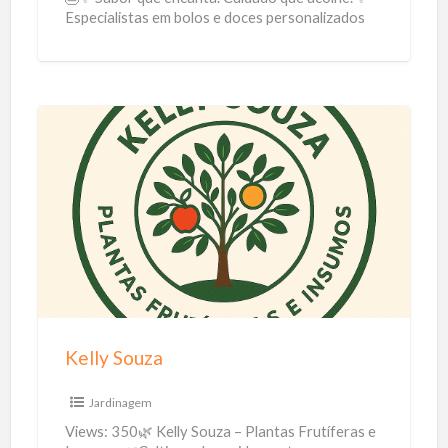
Especialistas em bolos e doces personalizados
o
sem glúten, perfeitos para celíacos e
[…]
n
f
e
i
K
t
e
a
l
r
l
i
y
a
S
o
u
Kelly Souza
z
a
Jardinagem
Views: 350🌿 Kelly Souza – Plantas Frutíferas e