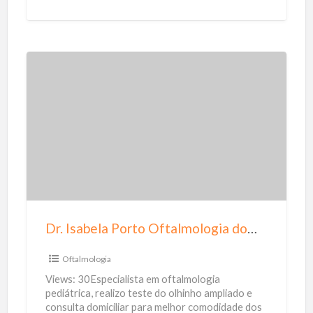
açúcar, intolerância a lactose
[…]
u
d
á
v
D
e
r
i
.
s
I
s
a
b
e
Dr. Isabela Porto Oftalmologia domiciliar
l
a
Oftalmologia
P
Views: 30Especialista em oftalmologia
o
pediátrica, realizo teste do olhinho ampliado e
consulta domiciliar para melhor comodidade dos
r