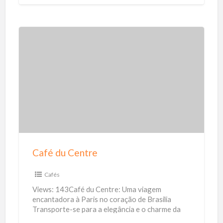
e indústrias. Nosso
[…]
a
r
C
a
f
é
d
u
C
e
Café du Centre
n
t
Cafés
r
Views: 143Café du Centre: Uma viagem
e
encantadora à Paris no coração de Brasilia
Transporte-se para a elegância e o charme da
Paris Antiga sem sair
[…]