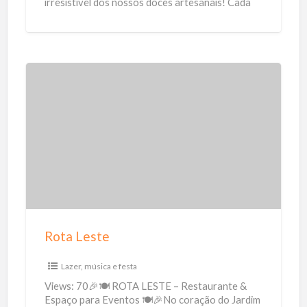
irresistível dos nossos doces artesanais! Cada
e
pedacinho é feito
[…]
s
A
r
t
R
e
o
s
t
a
a
n
L
a
e
i
s
s
t
Rota Leste
e
Lazer, música e festa
Views: 70🎉🍽 ROTA LESTE – Restaurante &
Espaço para Eventos 🍽🎉No coração do Jardim