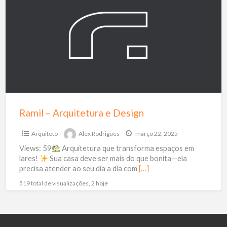
Arquitetura
e
Design
Ramil – Arquitetura e Design
Arquiteto
Alex Rodrigues
março 22, 2025
Views: 59
Arquitetura que transforma espaços em
lares!
Sua casa deve ser mais do que bonita—ela
precisa atender ao seu dia a dia com
[…]
519 total de visualizações, 2 hoje