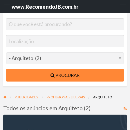
www.RecomendoJB.com.br
PROCURAR
PUBLICIDADES
PROFISSIONAIS LIBERAIS
ARQUITETO
Todos os anúncios em Arquiteto (2)
F
R
ROFE
p
Arquitetura