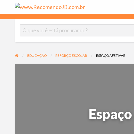
www.Rec
As melhores empresas indicadas por moradores do Jardim Botân
EDUCAÇÃO
REFORÇO ESCOLAR
ESPAÇO AFETIVAR
Espaço