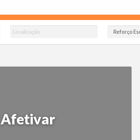
omendoJB.com.br
ico!
 Afetivar