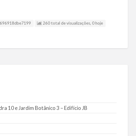
a listagem
696918dbe7199
260 total de visualizações, 0 hoje
ra 10 e Jardim Botânico 3 – Edifício JB