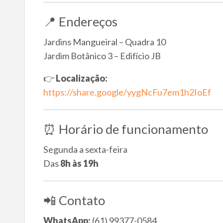
📍 Endereços
Jardins Mangueiral – Quadra 10
Jardim Botânico 3 – Edifício JB
👉
Localização:
https://share.google/yygNcFu7em1h2IoEf
⏰ Horário de funcionamento
Segunda a sexta-feira
Das
8h às 19h
📲 Contato
WhatsApp:
(61) 99377-0584