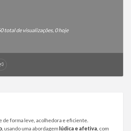
0 total de visualizações, 0 hoje
Reportar
problema
 de forma leve, acolhedora e eficiente.
o
, usando uma abordagem
lúdica e afetiva
, com