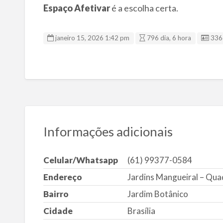
Espaço Afetivar
é a escolha certa.
ID d
janeiro 15, 2026 1:42 pm
796 dia, 6 hora
336
Informações adicionais
Celular/Whatsapp
(61) 99377-0584
Endereço
Jardins Mangueiral – Quad
Bairro
Jardim Botânico
Cidade
Brasília