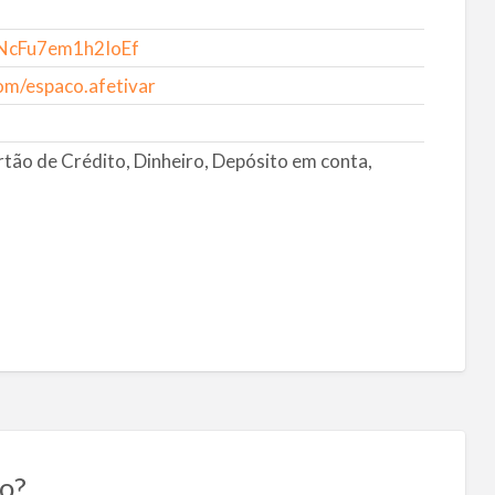
ygNcFu7em1h2IoEf
om/espaco.afetivar
rtão de Crédito, Dinheiro, Depósito em conta,
o?