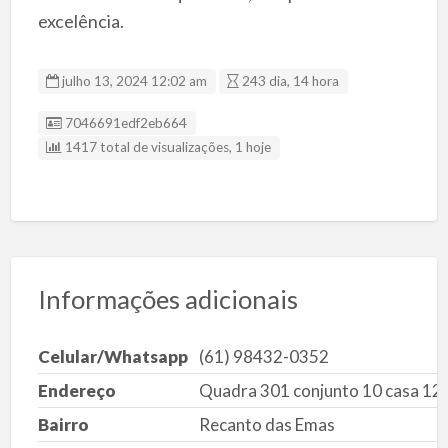
excelência.
julho 13, 2024 12:02 am
243 dia, 14 hora
ID da listagem
7046691edf2eb664
1417 total de visualizações, 1 hoje
Informações adicionais
Celular/Whatsapp
(61) 98432-0352
Endereço
Quadra 301 conjunto 10 casa 12
Bairro
Recanto das Emas