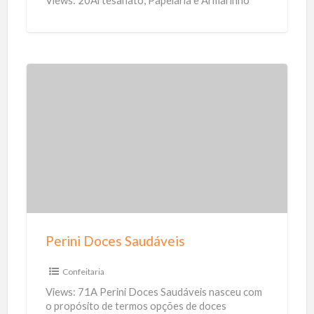
Views: 20Artesanato, Papelaria e Armarinho
e
z
a
C
h
P
r
e
i
r
s
i
t
n
i
i
n
D
a
o
Perini Doces Saudáveis
c
e
Confeitaria
s
Views: 71A Perini Doces Saudáveis nasceu com
S
o propósito de termos opções de doces