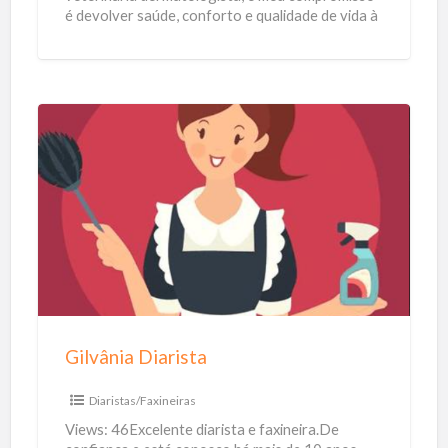
é devolver saúde, conforto e qualidade de vida à
z
pele, aos pelos e
[…]
e
n
d
e
G
i
l
v
â
n
i
a
Gilvânia Diarista
D
i
Diaristas/Faxineiras
a
Views: 46Excelente diarista e faxineira.De