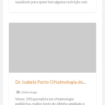
saudáveis para quem tem alguma restrição com
a
açúcar, intolerância a lactose
[…]
u
d
á
v
D
e
r
i
.
s
I
s
a
b
e
Dr. Isabela Porto Oftalmologia domiciliar
l
a
Oftalmologia
P
Views: 29Especialista em oftalmologia
o
pediátrica, realizo teste do olhinho ampliado e