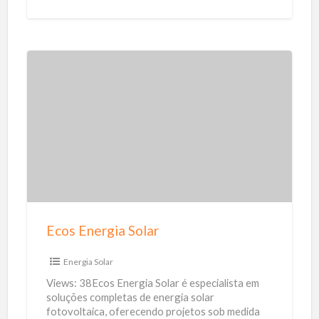
t
o
y
m
i
c
i
E
l
c
i
o
a
s
r
E
n
e
r
Ecos Energia Solar
g
i
Energia Solar
a
Views: 38Ecos Energia Solar é especialista em
S
soluções completas de energia solar
fotovoltaica, oferecendo projetos sob medida
o