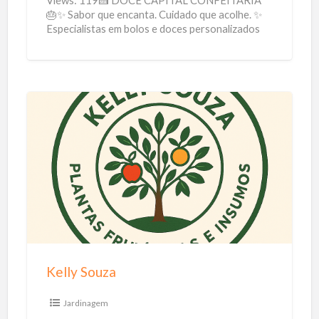
C
🎂✨ Sabor que encanta. Cuidado que acolhe. ✨
Especialistas em bolos e doces personalizados
o
sem glúten, perfeitos para celíacos e
[…]
n
f
e
i
K
t
e
a
l
r
l
i
y
a
S
o
u
Kelly Souza
z
a
Jardinagem