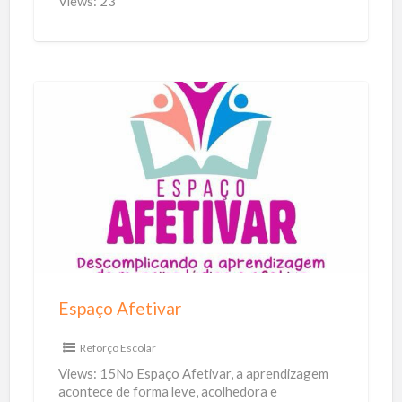
Views: 23
i
o
n
a
d
E
o
s
a
p
u
a
t
ç
o
o
m
A
o
f
Espaço Afetivar
t
e
i
t
Reforço Escolar
v
i
Views: 15No Espaço Afetivar, a aprendizagem
o
v
acontece de forma leve, acolhedora e