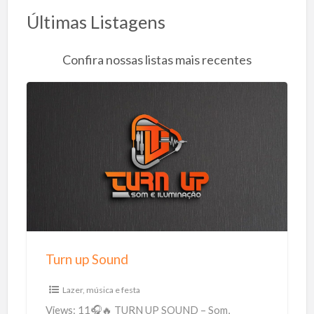
Últimas Listagens
Confira nossas listas mais recentes
T
u
r
n
u
p
S
o
Turn up Sound
u
n
Lazer, música e festa
d
Views: 11🎧🔥 TURN UP SOUND – Som,