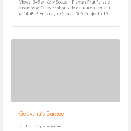
Views: 345🌿 Kelly Souza – Plantas Frutíferas e
Insumos 🌿Cultive sabor, vida e natureza no seu
quintal! 📍 Endereço: Quadra 305 Conjunto 15
Lote 15
[…]
G
e
o
v
a
n
a
’
Geovana’s Burguer
s
B
Hambúrguer e lanches