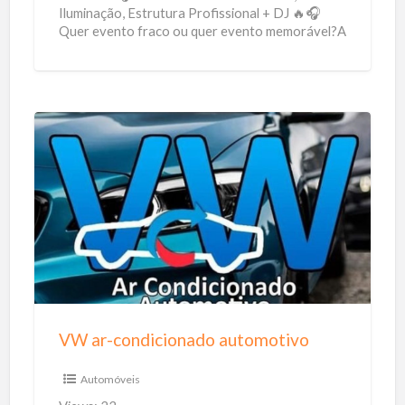
Iluminação, Estrutura Profissional + DJ 🔥🎧
Quer evento fraco ou quer evento memorável?A
diferença está na estrutura. E
[…]
V
W
a
r
-
c
o
n
VW ar-condicionado automotivo
d
i
Automóveis
c