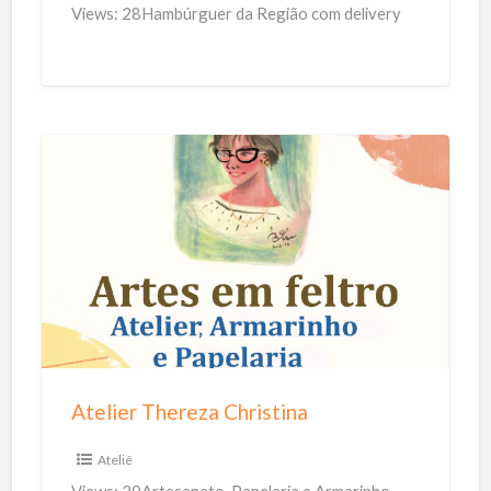
u
Views: 28Hambúrguer da Região com delivery
r
g
u
e
r
A
t
e
l
i
e
r
T
Atelier Thereza Christina
h
e
Ateliê
r