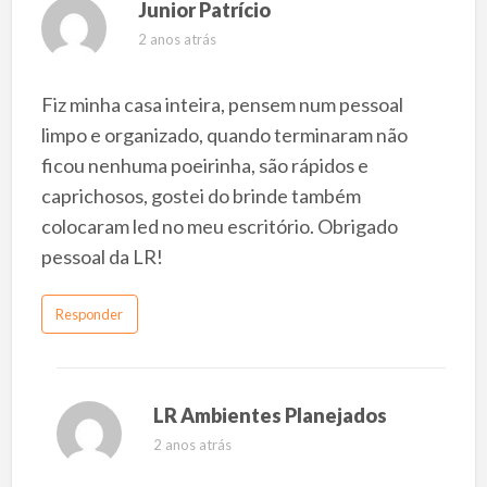
Junior Patrício
2 anos atrás
Fiz minha casa inteira, pensem num pessoal
limpo e organizado, quando terminaram não
ficou nenhuma poeirinha, são rápidos e
caprichosos, gostei do brinde também
colocaram led no meu escritório. Obrigado
pessoal da LR!
Responder
LR Ambientes Planejados
2 anos atrás