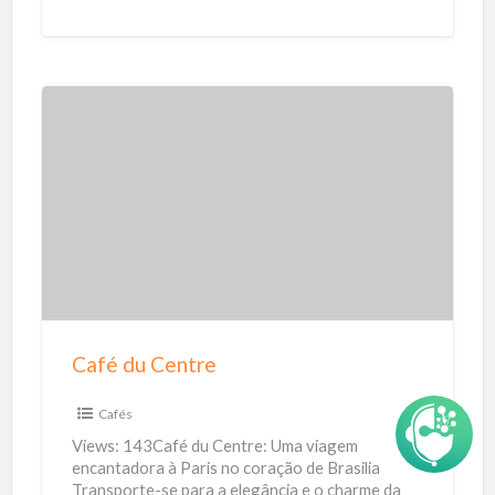
para residências, empresas, propriedades rurais
l
e indústrias. Nosso
[…]
a
r
C
a
f
é
d
u
C
e
Café du Centre
n
t
Cafés
r
Views: 143Café du Centre: Uma viagem
e
encantadora à Paris no coração de Brasilia
Transporte-se para a elegância e o charme da