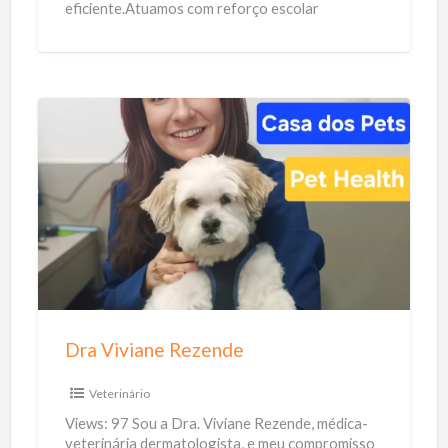
eficiente.Atuamos com reforço escolar
a
descomplicado, usando uma abordagem lúdica e
r
afetiva, com acompanhamento
[…]
D
r
a
V
i
v
i
a
Dra Viviane Rezende
n
e
Veterinário
R
Views: 97 Sou a Dra. Viviane Rezende, médica-
e
veterinária dermatologista, e meu compromisso