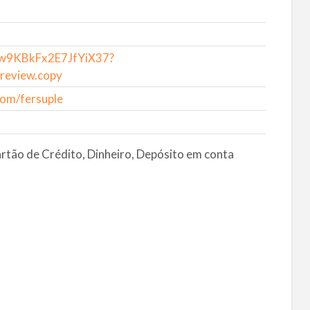
l/w9KBkFx2E7JfYiX37?
review.copy
com/fersuple
artão de Crédito, Dinheiro, Depósito em conta