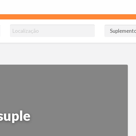
omendoJB.com.br
ico!
suple