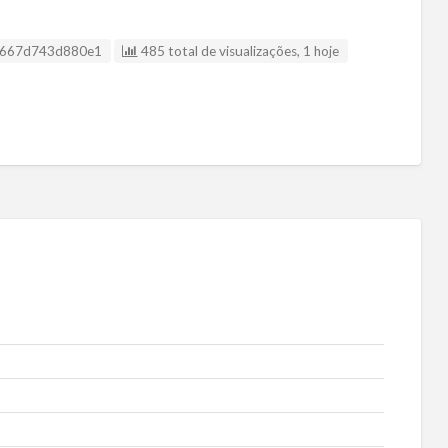
a listagem
667d743d880e1
485 total de visualizações, 1 hoje