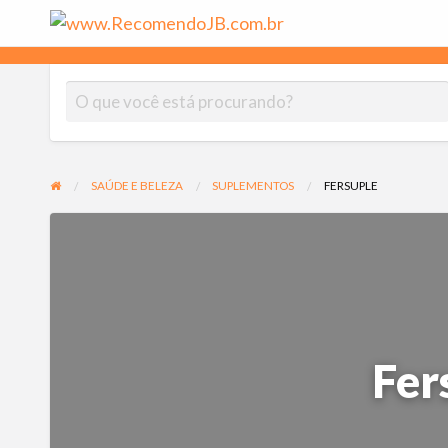
www.Rec
As melhores empresas indicadas por moradores do Jardim Botân
SAÚDE E BELEZA
SUPLEMENTOS
FERSUPLE
Fer