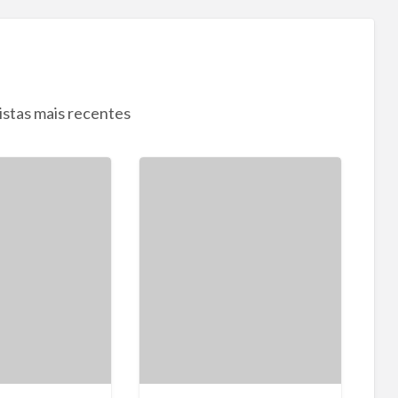
istas mais recentes
E
s
p
a
ç