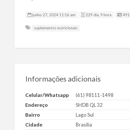
ID d
junho 27, 2024 11:16 am
229 dia, 9 hora
491
suplementos nutricionais
Informações adicionais
Celular/Whatsapp
(61) 98111-1498
Endereço
SHDB QL 32
Bairro
Lago Sul
Cidade
Brasília