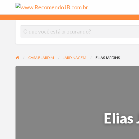
www.Rec
As melhores empresas indicadas por moradores do Jardim Botân
CASA E JARDIM
JARDINAGEM
ELIAS JARDINS
Elias