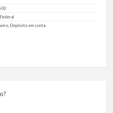
500
 Federal
heiro, Depósito em conta
o?