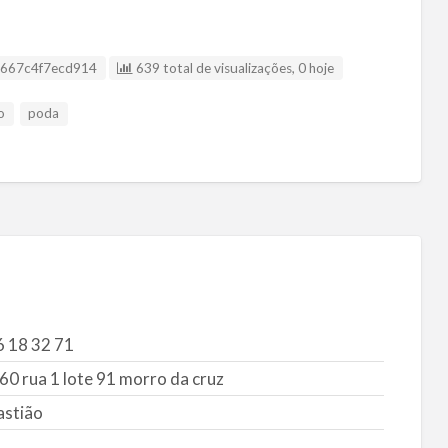
a listagem
667c4f7ecd914
639 total de visualizações, 0 hoje
o
poda
6 18 32 71
0 rua 1 lote 91 morro da cruz
astião