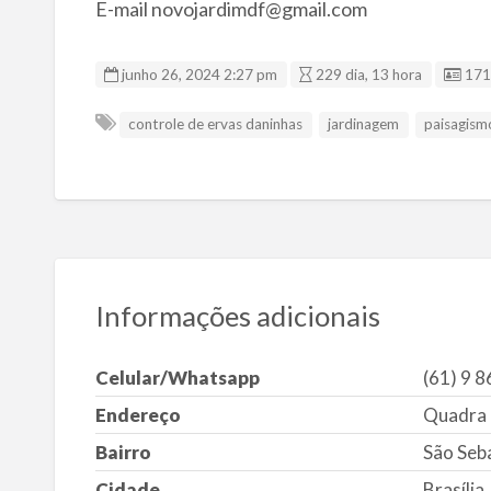
E-mail novojardimdf@gmail.com
ID d
junho 26, 2024 2:27 pm
229 dia, 13 hora
171
controle de ervas daninhas
jardinagem
paisagism
Informações adicionais
Celular/Whatsapp
(61) 9 8
Endereço
Quadra 6
Bairro
São Seb
Cidade
Brasília