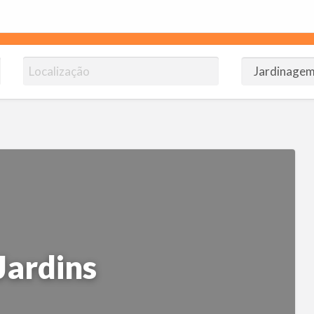
omendoJB.com.br
ico!
 Jardins