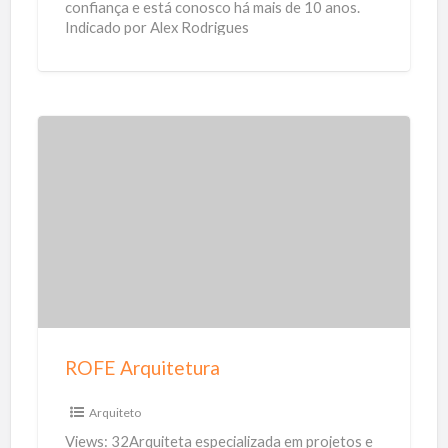
r
confiança e está conosco há mais de 10 anos.
Indicado por Alex Rodrigues
i
s
t
a
R
O
F
E
A
r
q
u
ROFE Arquitetura
i
t
Arquiteto
e
Views: 32Arquiteta especializada em projetos e