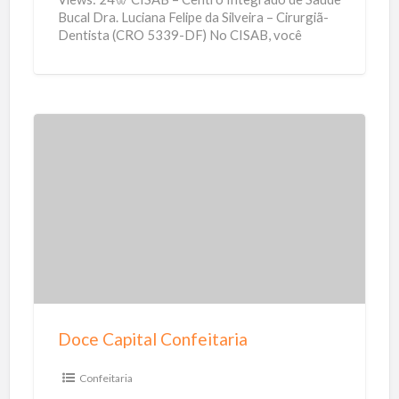
Bucal Dra. Luciana Felipe da Silveira – Cirurgiã-
Dentista (CRO 5339-DF) No CISAB, você
encontra cuidado odontológico de
[…]
D
o
c
e
C
a
p
i
Doce Capital Confeitaria
t
a
Confeitaria
l