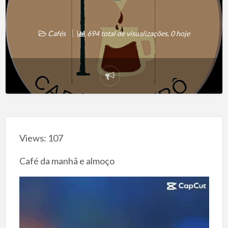
Cafés
694 total de visualizações, 0 hoje
Reportar
problema
Views: 107
Café da manhã e almoço
T
o
c
a