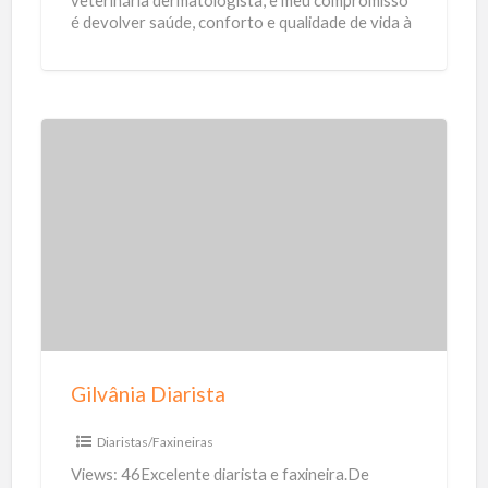
e
veterinária dermatologista, e meu compromisso
é devolver saúde, conforto e qualidade de vida à
z
pele, aos pelos e
[…]
e
n
d
e
G
i
l
v
â
n
i
a
Gilvânia Diarista
D
i
Diaristas/Faxineiras
a
Views: 46Excelente diarista e faxineira.De