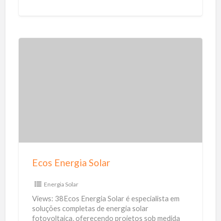
t
o
y
m
i
c
i
E
l
c
i
o
a
s
r
E
n
e
r
Ecos Energia Solar
g
i
Energia Solar
a
Views: 38Ecos Energia Solar é especialista em
S
soluções completas de energia solar
fotovoltaica, oferecendo projetos sob medida