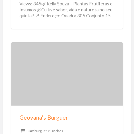
Views: 345🌿 Kelly Souza – Plantas Frutíferas e
Insumos 🌿Cultive sabor, vida e natureza no seu
quintal! 📍 Endereço: Quadra 305 Conjunto 15
Lote 15
[…]
G
e
o
v
a
n
a
’
Geovana’s Burguer
s
B
Hambúrguer e lanches