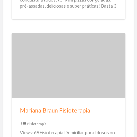
pré-assadas, deliciosas e super práticas! Basta 3
a 5
[…]
M
a
r
i
a
n
a
B
Mariana Braun Fisioterapia
r
a
Fisioterapia
u
Views: 69Fisioterapia Domiciliar para Idosos no