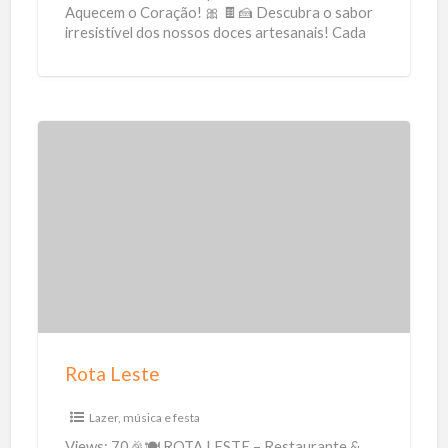
c
Aquecem o Coração! 🎀 🍫🍰 Descubra o sabor
irresistível dos nossos doces artesanais! Cada
e
pedacinho é feito
[…]
s
A
r
t
R
e
o
s
t
a
a
n
L
a
e
i
s
s
t
Rota Leste
e
Lazer, música e festa
Views: 70🎉🍽 ROTA LESTE – Restaurante &