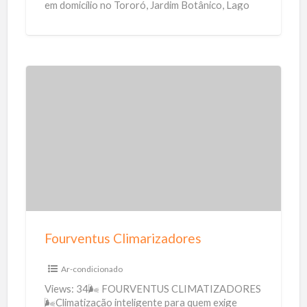
em domicílio no Tororó, Jardim Botânico, Lago
Sul e entorno!
[…]
F
o
u
r
v
e
n
t
Fourventus Climarizadores
u
s
Ar-condicionado
C
Views: 34🌬️ FOURVENTUS CLIMATIZADORES
l
🌬️Climatização inteligente para quem exige