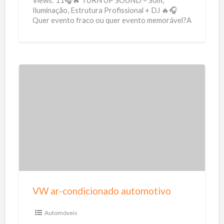
Iluminação, Estrutura Profissional + DJ 🔥🎧
Quer evento fraco ou quer evento memorável?A
diferença está na estrutura. E
[…]
V
W
a
r
-
c
o
n
VW ar-condicionado automotivo
d
i
Automóveis
c