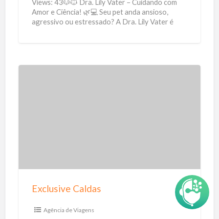
Views: 43🐶🐱 Dra. Lily Vater – Cuidando com
e
Amor e Ciência! 🌿💻 Seu pet anda ansioso,
agressivo ou estressado? A Dra. Lily Vater é
r
veterinária
[…]
E
x
c
l
u
s
i
v
Exclusive Caldas
e
C
Agência de Viagens