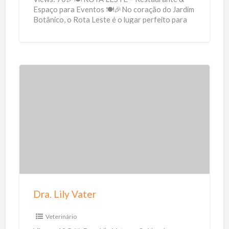
Espaço para Eventos 🍽🎉No coração do Jardim
Botânico, o Rota Leste é o lugar perfeito para
saborear uma
[…]
D
r
a
.
L
i
l
y
Dra. Lily Vater
V
a
Veterinário
t