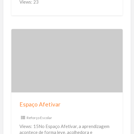
Views: 23
i
o
n
a
d
E
o
s
a
p
u
a
t
ç
o
o
m
A
o
f
Espaço Afetivar
t
e
i
t
Reforço Escolar
v
i
Views: 15No Espaço Afetivar, a aprendizagem
o
v
acontece de forma leve, acolhedora e