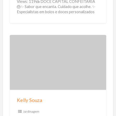
Views: 119🍰 DOCE CAPITAL CONFEITARIA
C
🎂✨ Sabor que encanta. Cuidado que acolhe. ✨
Especialistas em bolos e doces personalizados
o
sem glúten, perfeitos para celíacos e
[…]
n
f
e
i
K
t
e
a
l
r
l
i
y
a
S
o
u
Kelly Souza
z
a
Jardinagem