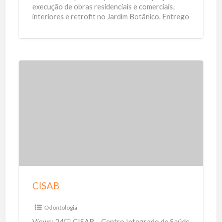
t
execução de obras residenciais e comerciais,
interiores e retrofit no Jardim Botânico. Entrego
u
estética refinada, técnica precisa e obras
[…]
r
a
C
I
S
A
B
CISAB
Odontologia
Views: 24🦷 CISAB – Centro Integrado de Saúde