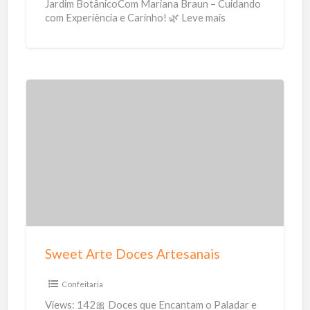
n
Jardim BotânicoCom Mariana Braun – Cuidando
com Experiência e Carinho! 🌿 Leve mais
F
qualidade de vida para quem você
[…]
i
s
i
o
S
t
w
e
e
r
e
a
t
p
A
i
r
a
t
Sweet Arte Doces Artesanais
e
D
Confeitaria
o
Views: 142🎀 Doces que Encantam o Paladar e