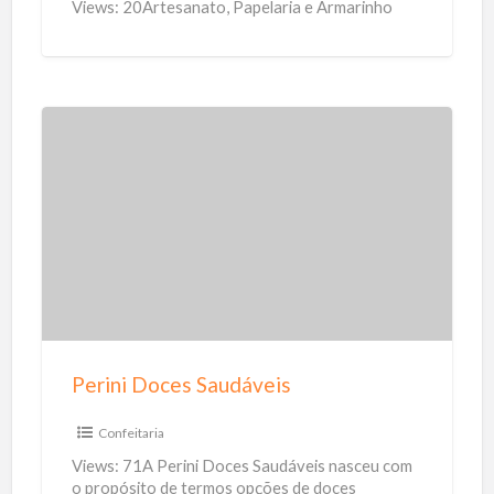
Views: 20Artesanato, Papelaria e Armarinho
e
z
a
C
h
P
r
e
i
r
s
i
t
n
i
i
n
D
a
o
Perini Doces Saudáveis
c
e
Confeitaria
s
Views: 71A Perini Doces Saudáveis nasceu com
S
o propósito de termos opções de doces