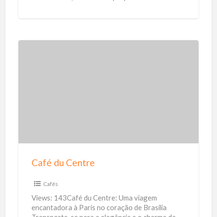
o
para residências, empresas, propriedades rurais
l
e indústrias. Nosso
[…]
a
r
C
a
f
é
d
u
C
e
Café du Centre
n
t
Cafés
r
Views: 143Café du Centre: Uma viagem
e
encantadora à Paris no coração de Brasilia