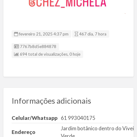
fevereiro 21, 2025 4:37 pm
467 dia, 7 hora
ID da listagem
7767b8d5e884878
694 total de visualizações, 0 hoje
Informações adicionais
Celular/Whatsapp
61 993040175
Jardim botânico dentro do Viveir
Endereço
Verde