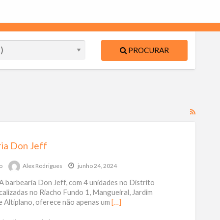
PROCURAR
Feed
RSS
para
ia Don Jeff
tag
de
o
Alex Rodrigues
junho 24, 2024
anúnc
A barbearia Don Jeff, com 4 unidades no Distrito
Barbe
calizadas no Riacho Fundo 1, Mangueiral, Jardim
e Altiplano, oferece não apenas um
[…]