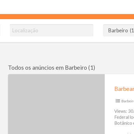
omendoJB.com.br
ico!
Todos os anúncios em Barbeiro (1)
Barbearia
Don
Barbear
Jeff
Barbeir
Views: 30
Federal lo
Botânico 