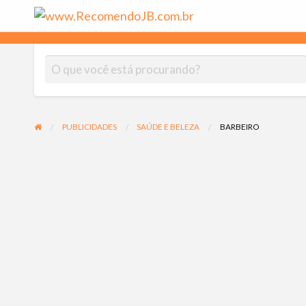
www.Rec
As melhores empresas indicadas por moradores do Jardim Botân
PUBLICIDADES
SAÚDE E BELEZA
BARBEIRO