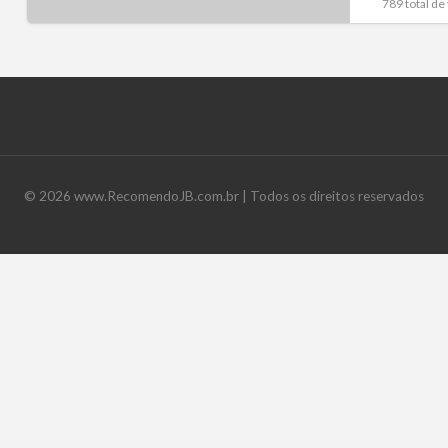
789 total de
©
2026
www.RecomendoJB.com.br
| Todos os direitos reservados