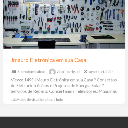
t
em
d
sua
a
Casa
E
Jmauro Eletrônica em sua Casa
Eletrodomésticos
Alex Rodrigues
agosto 14, 2024
Views: 149? JMauro Eletrônica em sua Casa ? Consertos
de Eletroeletrônicos e Projetos de Energia Solar ?
Serviços de Reparo: Consertamos Televisores, Máquinas
de Lavar,
[…]
1039 total de visualizações, 2 hoje