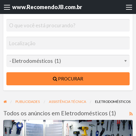
www.RecomendoJB.com.br
PROCURAR
PUBLICIDADES
ASSISTÊNCIA TÉCNICA
ELETRODOMÉSTICOS
Todos os anúncios em Eletrodomésticos (1)
F
R
Jmauro
p
Eletrônica