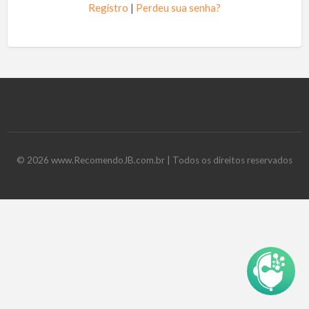
Registro
|
Perdeu sua senha?
©
2026
www.RecomendoJB.com.br
| Todos os direitos reservados